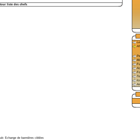
tour liste des chefs
Le
Aff
Pe
Mi
Fu
Ac
Fo
To
Ic
An
ub: Echange de bannières ciblées