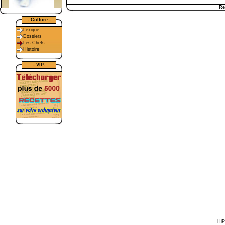
Re
- Culture -
Lexique
Dossiers
Les Chefs
Histoire
- VIP-
HiP