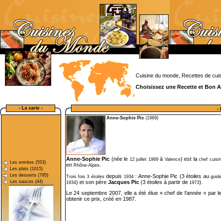
Cuisine du monde, Recettes de cuis
Choisissez une Recette et Bon A
- La carte -
-
Anne-Sophie Pic
(1969)
Anne-Sophie Pic
(née le
à
) est la
12
juillet
1969
Valence
chef cuisin
Les entrées (553)
en
.
Rhône-Alpes
Les plats (1615)
Les desserts (795)
depuis
: Anne-Sophie Pic (3 étoiles au
Trois fois 3 étoiles
1934
guid
) et son père
Jacques Pic
(3 étoiles à partir de
).
Les sauces (44)
1934
1973
Le 24 septembre 2007, elle a été élue « chef de l'année » par le
obtenir ce prix, créé en 1987.