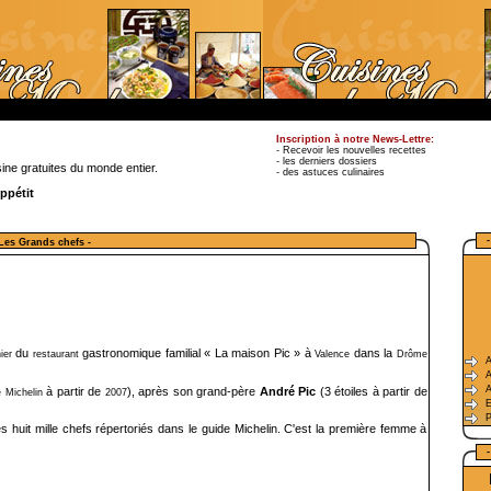
Inscription à notre News-Lettre:
- Recevoir les nouvelles recettes
- les derniers dossiers
ine gratuites du monde entier.
- des astuces culinaires
ppétit
 Les Grands chefs -
du
gastronomique familial « La maison Pic » à
dans la
ier
restaurant
Valence
Drôme
A
A
A
à partir de
), après son grand-père
André Pic
(3 étoiles à partir de
e Michelin
2007
E
P
s huit mille chefs répertoriés dans le guide Michelin. C'est la première femme à