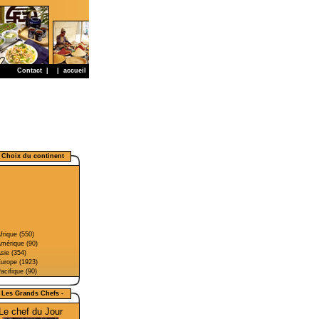
Contact
|
|
accueil
- Choix du continent
frique (550)
mérique (90)
sie (354)
urope (1923)
acifique (90)
- Les Grands Chefs -
Le chef du Jour