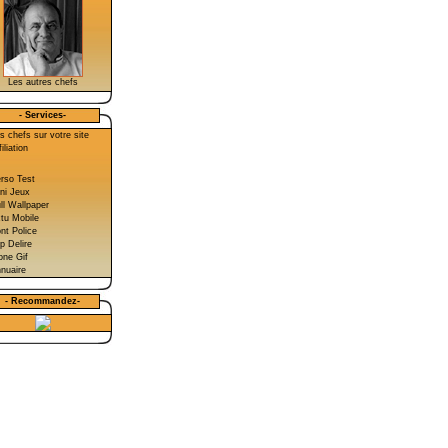
Les autres chefs
- Services-
s chefs sur votre site
iliation
rso Test
ni Jeux
ll Wallpaper
tu Mobile
nt Police
p Delire
one Gif
nuaire
- Recommandez-