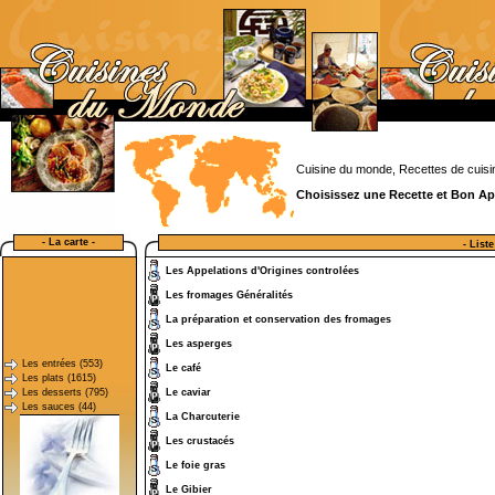
Cuisine du monde, Recettes de cuisin
Choisissez une Recette et Bon Ap
- La carte -
- List
Les Appelations d'Origines controlées
Les fromages Généralités
La préparation et conservation des fromages
Les asperges
Les entrées (553)
Le café
Les plats (1615)
Les desserts (795)
Le caviar
Les sauces (44)
La Charcuterie
Les crustacés
Le foie gras
Le Gibier