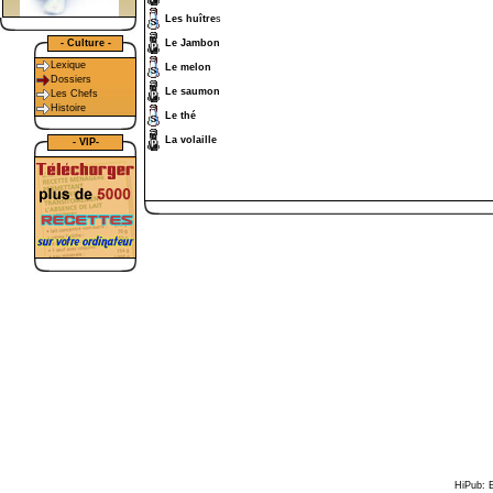
Les huître
s
- Culture -
Le Jambon
Lexique
Le melon
Dossiers
Le saumon
Les Chefs
Histoire
Le thé
La volaille
- VIP-
HiPub: E