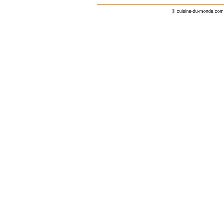
© cuisine-du-monde.com 